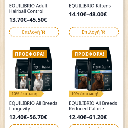
στη
στη
EQUILIBRIO Adult
EQUILIBRIO Kittens
σελίδα
σελίδα
Hairball Control
14.10
€
–
48.00
€
του
του
Price
13.70
€
–
45.50
€
προϊόντος
προϊόντος
Price
range:
range:
Αυτό
Αυτό
14.10€
Επιλογή
Επιλογή
13.70€
το
το
through
προϊόν
προϊόν
through
48.00€
έχει
έχει
45.50€
ΠΡΟΣΦΟΡΆ!
ΠΡΟΣΦΟΡΆ!
πολλαπλές
πολλαπλές
παραλλαγές.
παραλλαγές.
Οι
Οι
επιλογές
επιλογές
μπορούν
μπορούν
να
να
επιλεγούν
επιλεγούν
10% έκπτωση!
10% έκπτωση!
στη
στη
EQUILIBRIO All Breeds
EQUILIBRIO All Breeds
σελίδα
σελίδα
Longevity
Reduced Calorie
του
του
12.40
€
–
56.70
€
12.40
€
–
61.20
€
προϊόντος
προϊόντος
Price
Price
range:
range:
Αυτό
Αυτό