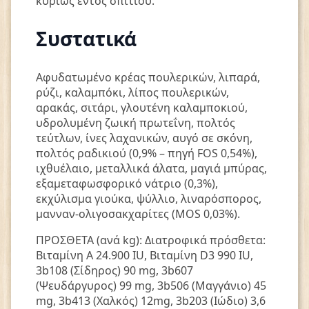
κυρίως εντός σπιτιού.
Συστατικά
Αφυδατωμένο κρέας πουλερικών, λιπαρά,
ρύζι, καλαμπόκι, λίπος πουλερικών,
αρακάς, σιτάρι, γλουτένη καλαμποκιού,
υδρολυμένη ζωική πρωτεΐνη, πολτός
τεύτλων, ίνες λαχανικών, αυγό σε σκόνη,
πολτός ραδικιού (0,9% – πηγή FOS 0,54%),
ιχθυέλαιο, μεταλλικά άλατα, μαγιά μπύρας,
εξαμεταφωσφορικό νάτριο (0,3%),
εκχύλισμα γιούκα, ψύλλιο, λιναρόσπορος,
μανναν-ολιγοσακχαρίτες (MOS 0,03%).
ΠΡΟΣΘΕΤΑ (ανά kg): Διατροφικά πρόσθετα:
Bιταμίνη Α 24.900 IU, Bιταμίνη D3 990 IU,
3b108 (Σίδηρος) 90 mg, 3b607
(Ψευδάργυρος) 99 mg, 3b506 (Mαγγάνιο) 45
mg, 3b413 (Xαλκός) 12mg, 3b203 (Iώδιο) 3,6