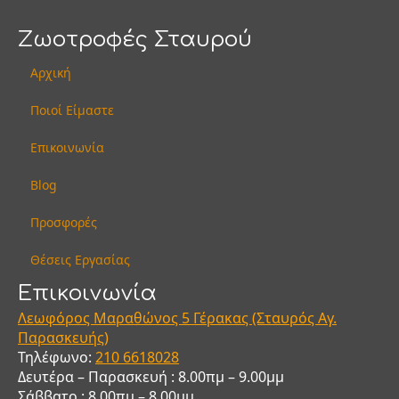
Οι
Οι
Ζωοτροφές Σταυρού
επιλογές
επιλογές
μπορούν
μπορούν
Αρχική
να
να
επιλεγούν
επιλεγούν
Ποιοί Είμαστε
στη
στη
σελίδα
σελίδα
Επικοινωνία
του
του
προϊόντος
προϊόντος
Blog
Προσφορές
Θέσεις Εργασίας
Eπικοινωνία
Λεωφόρος Μαραθώνος 5 Γέρακας (Σταυρός Αγ.
Παρασκευής)
Τηλέφωνο:
210
6618028
Δευτέρα – Παρασκευή : 8.00πμ – 9.00μμ
Σάββατο : 8.00πμ – 8.00μμ