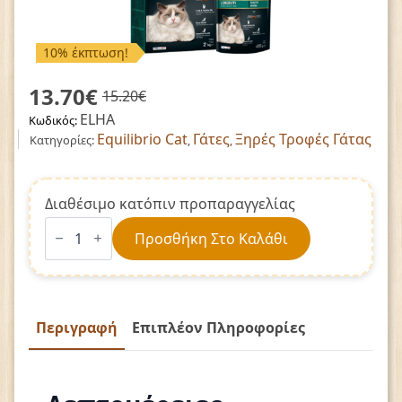
10% έκπτωση!
13.70
€
15.20
€
Original
Η
ELHA
Κωδικός:
price
τρέχουσα
Equilibrio Cat
Γάτες
Ξηρές Τροφές Γάτας
Κατηγορίες:
,
,
was:
τιμή
15.20€.
είναι:
13.70€.
Διαθέσιμο κατόπιν προπαραγγελίας
EQUILIBRIO
Longevity
Προσθήκη Στο Καλάθι
Healthy
Aging
2kg
ποσότητα
Περιγραφή
Επιπλέον Πληροφορίες