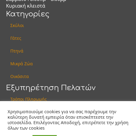
Κυριακή κλειστά
Κατηγορίες
Σκύλοι
Γάτες
Πτηνά
Μικρά Ζώα
Οικόσιτα
Εξυπηρέτηση Πελατών
Τρόποι Πληρωμής
Χρησιμοποιούμε cookies για να σας παρέχουμε την
Τρόποι Αποστολής & Κόστος Μεταφορών
καλύτερη δυνατή εμπειρία όταν επισκέπτεστε την
ιστοσελίδα. Επιλέγοντας Αποδοχή, επιτρέπετε την χρήση
Πολιτική Απορρήτου
όλων των cookies