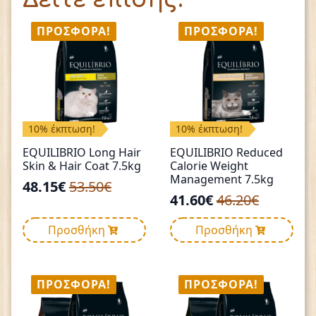
ΠΡΟΣΦΟΡΆ!
ΠΡΟΣΦΟΡΆ!
10% έκπτωση!
10% έκπτωση!
EQUILIBRIO Long Hair
EQUILIBRIO Reduced
Skin & Hair Coat 7.5kg
Calorie Weight
Management 7.5kg
48.15
€
53.50
€
Original
Η
41.60
€
46.20
€
Original
Η
price
τρέχουσα
price
τρέχουσα
was:
τιμή
Προσθήκη
Προσθήκη
was:
τιμή
53.50€.
είναι:
46.20€.
είναι:
48.15€.
41.60€.
ΠΡΟΣΦΟΡΆ!
ΠΡΟΣΦΟΡΆ!