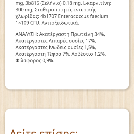
mg, 3b815 (Σελήνιο) 0,18 mg, L-καρνιτίνη:
300 mg, Σταθεροποιητές εντερικής
χλωρίδας: 4b1707 Enterococcus faecium
1×109 CFU. Αντιοξειδωτικά.
ΑΝΑΛΥΣΗ: Aκατέργαστη Πρωτεΐνη 34%,
Ακατέργαστες Λιπαρές ουσίες 17%,
Ακατέργαστες Ινώδεις ουσίες 1,5%,
Ακατέργαστη Τέφρα 7%, Ασβέστιο 1,2%,
Φώσφορος 0,9%.
Δείτε επίσης: