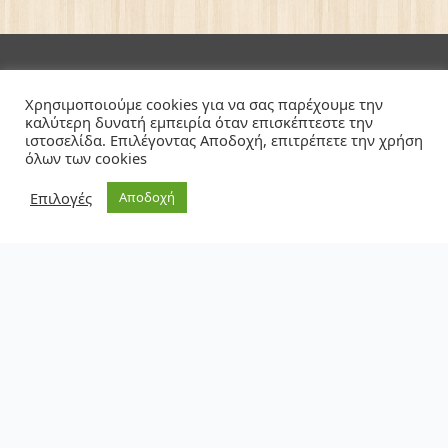
Ζωοτροφές Σταυρού
Χρησιμοποιούμε cookies για να σας παρέχουμε την
καλύτερη δυνατή εμπειρία όταν επισκέπτεστε την
ιστοσελίδα. Επιλέγοντας Αποδοχή, επιτρέπετε την χρήση
Αρχική
όλων των cookies
Ποιοί Είμαστε
Επιλογές
Αποδοχή
Επικοινωνία
Blog
Προσφορές
Θέσεις Εργασίας
Eπικοινωνία
Λεωφόρος Μαραθώνος 5 Γέρακας (Σταυρός Αγ.
Παρασκευής)
Τηλέφωνο:
210
6618028