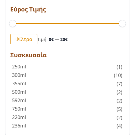
Εύρος Τιμής
Ελάχιστη
Μέγιστη
Φίλτρο
Τιμή:
0€
—
20€
τιμή
τιμή
Συσκευασία
250ml
(1)
300ml
(10)
355ml
(7)
500ml
(2)
592ml
(2)
750ml
(5)
220ml
(2)
236ml
(4)