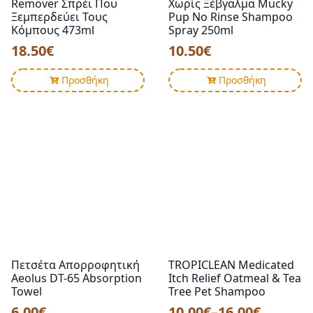
Remover Σπρέι Που
Χωρίς Ξέβγαλμα Mucky
Ξεμπερδεύει Τους
Pup No Rinse Shampoo
Κόμπους 473ml
Spray 250ml
18.50
€
10.50
€
Προσθήκη
Προσθήκη
Πετσέτα Απορροφητική
TROPICLEAN Medicated
Aeolus DT-65 Absorption
Itch Relief Oatmeal & Tea
Towel
Tree Pet Shampoo
6.00
€
10.00
€
–
16.00
€