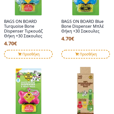
να
επιλεγούν
στη
σελίδα
BAGS ON BOARD
BAGS ON BOARD Blue
του
Turquoise Bone
Bone Dispenser Μπλέ
προϊόντος
Dispenser Τιρκουάζ
Θήκη +30 Σακουλες
Θήκη +30 Σακουλες
4.70
€
4.70
€
Προσθήκη
Προσθήκη