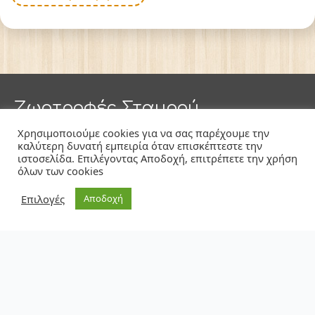
Ζωοτροφές Σταυρού
Χρησιμοποιούμε cookies για να σας παρέχουμε την
Αρχική
καλύτερη δυνατή εμπειρία όταν επισκέπτεστε την
ιστοσελίδα. Επιλέγοντας Αποδοχή, επιτρέπετε την χρήση
όλων των cookies
Ποιοί Είμαστε
Επιλογές
Αποδοχή
Επικοινωνία
Blog
Προσφορές
Θέσεις Εργασίας
Eπικοινωνία