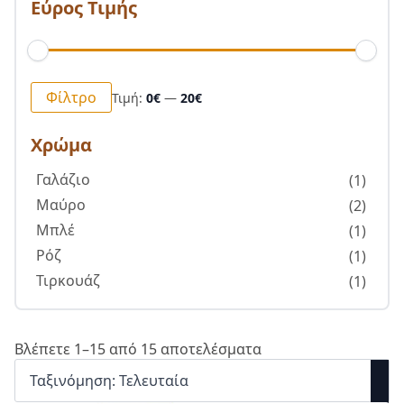
Εύρος Τιμής
Ελάχιστη
Μέγιστη
Φίλτρο
Τιμή:
0€
—
20€
τιμή
τιμή
Χρώμα
Γαλάζιο
(1)
Μαύρο
(2)
Μπλέ
(1)
Ρόζ
(1)
Τιρκουάζ
(1)
Βλέπετε 1–15 από 15 αποτελέσματα