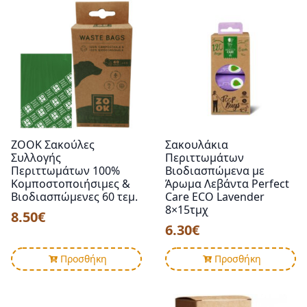
ZOOK Σακούλες
Σακουλάκια
Συλλογής
Περιττωμάτων
Περιττωμάτων 100%
Βιοδιασπώμενα με
Κομποστοποιήσιμες &
Άρωμα Λεβάντα Perfect
Βιοδιασπώμενες 60 τεμ.
Care ECO Lavender
8×15τμχ
8.50
€
6.30
€
Προσθήκη
Προσθήκη