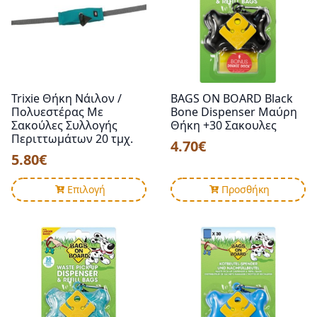
Trixie Θήκη Νάιλον /
BAGS ON BOARD Black
Πολυεστέρας Με
Bone Dispenser Μαύρη
Σακούλες Συλλογής
Θήκη +30 Σακουλες
Περιττωμάτων 20 τμχ.
4.70
€
5.80
€
Αυτό
Επιλογή
Προσθήκη
το
προϊόν
έχει
πολλαπλές
παραλλαγές.
Οι
επιλογές
μπορούν