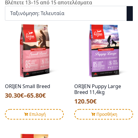
Sorted
Βλέπετε 13–15 από 15 αποτελέσματα
by
latest
ORIJEN Small Breed
ORIJEN Puppy Large
Breed 11,4kg
30.30
€
–
65.80
€
Price
120.50
€
range:
Αυτό
30.30€
Επιλογή
Προσθήκη
το
through
προϊόν
65.80€
έχει