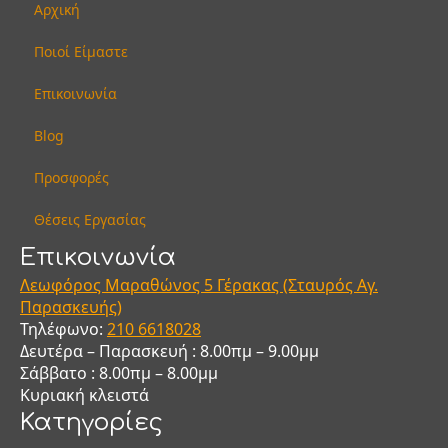
να
Αρχική
επιλεγούν
στη
Ποιοί Είμαστε
σελίδα
του
Επικοινωνία
προϊόντος
Blog
Προσφορές
Θέσεις Εργασίας
Eπικοινωνία
Λεωφόρος Μαραθώνος 5 Γέρακας (Σταυρός Αγ.
Παρασκευής)
Τηλέφωνο:
210
6618028
Δευτέρα – Παρασκευή : 8.00πμ – 9.00μμ
Σάββατο : 8.00πμ – 8.00μμ
Κυριακή κλειστά
Κατηγορίες