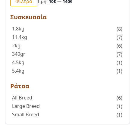
Φίλτρο
Τιμή:
10€
—
140€
τιμή
τιμή
Συσκευασία
1.8kg
(8)
11.4kg
(7)
2kg
(6)
340gr
(7)
4.5kg
(1)
5.4kg
(1)
Ράτσα
All Breed
(6)
Large Breed
(1)
Small Breed
(1)