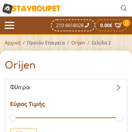
0
210 6618028
0.00
€
Αρχική
Προϊόν Εταιρεία
Orijen
Σελίδα 2
Orijen
Φίλτρα
Εύρος Τιμής
Ελάχιστη
Μέγιστη