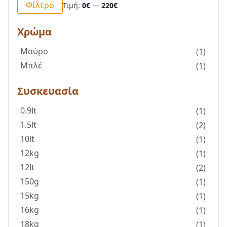
Φίλτρο
Τιμή:
0€
—
220€
τιμή
τιμή
Χρώμα
Μαύρο
(1)
Μπλέ
(1)
Συσκευασία
0.9lt
(1)
1.5lt
(2)
10lt
(1)
12kg
(1)
12lt
(2)
150g
(1)
15kg
(1)
16kg
(1)
18kg
(1)