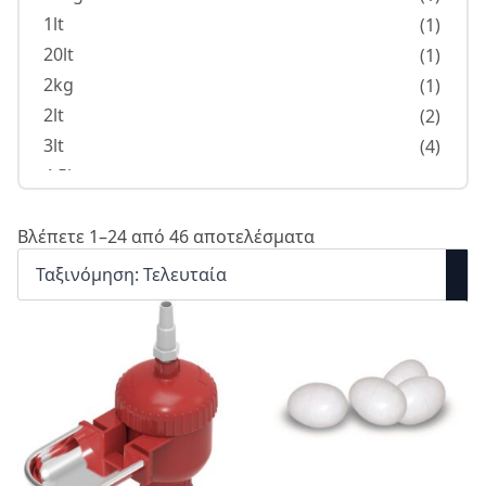
1lt
(1)
20lt
(1)
2kg
(1)
2lt
(2)
3lt
(4)
4.5lt
(1)
4kg
(1)
Βλέπετε 1–24 από 46 αποτελέσματα
5lt
(2)
7lt
(2)
8kg
(1)
8lt
(5)
0.5lt
(2)
12lt 26x51
(1)
8lt 26x43cm
(1)
Large 29x79x32
(1)
Medium 24x64x26
(1)