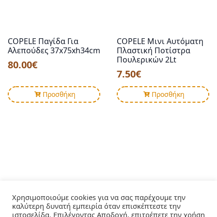
να
επιλεγούν
στη
σελίδα
COPELE Παγίδα Για
COPELE Μινι Αυτόματη
του
Αλεπούδες 37x75xh34cm
Πλαστική Ποτίστρα
προϊόντος
Πουλερικών 2Lt
80.00
€
7.50
€
Προσθήκη
Προσθήκη
Χρησιμοποιούμε cookies για να σας παρέχουμε την
καλύτερη δυνατή εμπειρία όταν επισκέπτεστε την
ιστοσελίδα. Επιλέγοντας Αποδοχή, επιτρέπετε την χρήση
όλων των cookies