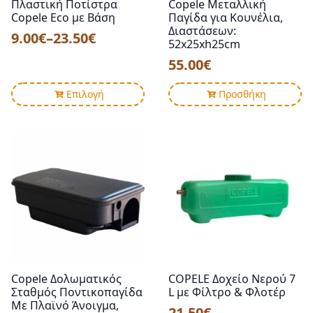
Copele Eco με Βάση
Παγίδα για Κουνέλια,
Διαστάσεων:
9.00
€
–
23.50
€
Price
52x25xh25cm
range:
55.00
€
9.00€
Αυτό
through
Επιλογή
Προσθήκη
το
23.50€
προϊόν
έχει
πολλαπλές
παραλλαγές.
Οι
επιλογές
μπορούν
να
επιλεγούν
στη
σελίδα
Copele Δολωματικός
COPELE Δοχείο Νερού 7
του
Σταθμός Ποντικοπαγίδα
L με Φίλτρο & Φλοτέρ
προϊόντος
Με Πλαϊνό Άνοιγμα,
21.50
€