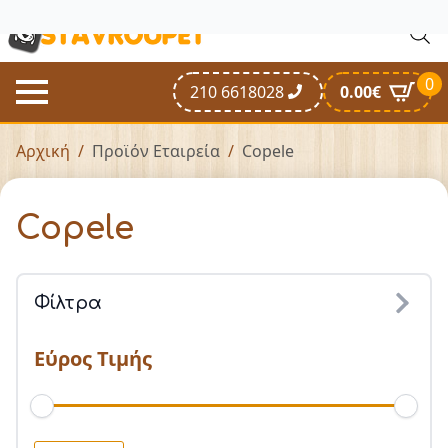
0
210 6618028
0.00
€
Αρχική
Προϊόν Εταιρεία
Copele
Copele
Φίλτρα
Εύρος Τιμής
Ελάχιστη
Μέγιστη