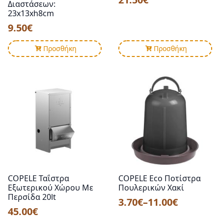
Διαστάσεων:
23x13xh8cm
9.50
€
Προσθήκη
Προσθήκη
COPELE Ταΐστρα
COPELE Eco Ποτίστρα
Εξωτερικού Χώρου Με
Πουλερικών Χακί
Περσίδα 20lt
3.70
€
–
11.00
€
Price
45.00
€
range: