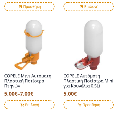
Αυτό
3.70€
Προσθήκη
Επιλογή
το
through
προϊόν
11.00€
έχει
πολλαπλές
παραλλαγές.
Οι
επιλογές
μπορούν
να
επιλεγούν
στη
σελίδα
COPELE Μινι Αυτόματη
COPELE Αυτόματη
του
Πλαστική Ποτίστρα
Πλαστική Ποτίστρα Mini
προϊόντος
Πτηνών
για Κουνέλια 0.5Lt
5.00
€
–
7.00
€
5.00
€
Price
range:
Αυτό
Επιλογή
Προσθήκη
5.00€
το
προϊόν
through