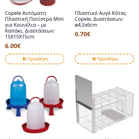
Copele Αυτόματη
Πλαστικό Αυγό Κότας
Πλαστική Ποτίστρα Mini
Copele, Διαστάσεων:
για Κουνέλια – με
ø4,5x6cm
Καπάκι, Διαστάσεων:
0.70
€
15X15X15cm
6.00
€
Προσθήκη
Προσθήκη
Πλαστική Ποτίστρα
Copele Μεταλλική