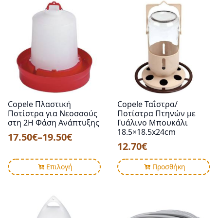
έχει
7.00€
πολλαπλές
παραλλαγές.
Οι
επιλογές
μπορούν
να
επιλεγούν
στη
σελίδα
Copele Πλαστική
Copele Ταΐστρα/
του
Ποτίστρα για Νεοσσούς
Ποτίστρα Πτηνών με
προϊόντος
στη 2Η Φάση Ανάπτυξης
Γυάλινο Μπουκάλι
18.5×18.5x24cm
17.50
€
–
19.50
€
Price
12.70
€
range:
Αυτό
17.50€
Επιλογή
Προσθήκη
το
through
προϊόν
19.50€
έχει
πολλαπλές
παραλλαγές.