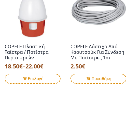
Οι
επιλογές
μπορούν
να
επιλεγούν
στη
σελίδα
COPELE Πλαστική
COPELE Λάστιχο Από
του
Ταΐστρα / Ποτίστρα
Καουτσούκ Για Σύνδεση
προϊόντος
Περιστεριών
Με Ποτίστρες 1m
18.50
€
–
22.00
€
2.50
€
Price
range:
Αυτό
Επιλογή
Προσθήκη
18.50€
το
προϊόν
through
έχει
22.00€
πολλαπλές
παραλλαγές.
Οι
επιλογές
μπορούν